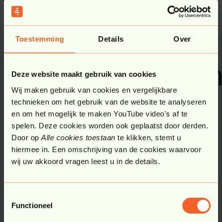
Optimizely in
waaronder:
actie: onze
Toestemming
Details
Over
Plan
:
Visualiseer en coördineer je marketingstrategieën
succesverhale
met behulp van gedeelde kalenders en strategische
Deze website maakt gebruik van cookies
briefings.
Wij maken gebruik van cookies en vergelijkbare
technieken om het gebruik van de website te analyseren
Create
:
en om het mogelijk te maken YouTube video's af te
Werk samen aan contentcreatie met flexibele
spelen. Deze cookies worden ook geplaatst door derden.
workflows en AI-gestuurde contentgeneratie.Store:
Door op
Alle cookies toestaan
te klikken, stemt u
Beheer en organiseer je digitale assets met AI-
hiermee in. Een omschrijving van de cookies waarvoor
gebaseerde tagging en geïntegreerde workflows.
wij uw akkoord vragen leest u in de details.
Globalize
:
Zorg voor consistente content over verschillende
Toestemmingsselectie
regio's en talen heen.
Functioneel