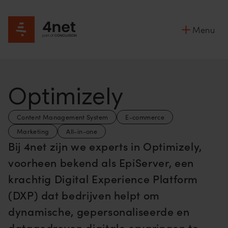
Menu
Optimizely
Content Management System
E-commerce
Marketing
All-in-one
Bij 4net zijn we experts in Optimizely,
voorheen bekend als EpiServer, een
krachtig Digital Experience Platform
(DXP) dat bedrijven helpt om
dynamische, gepersonaliseerde en
datagedreven digitale ervaringen te