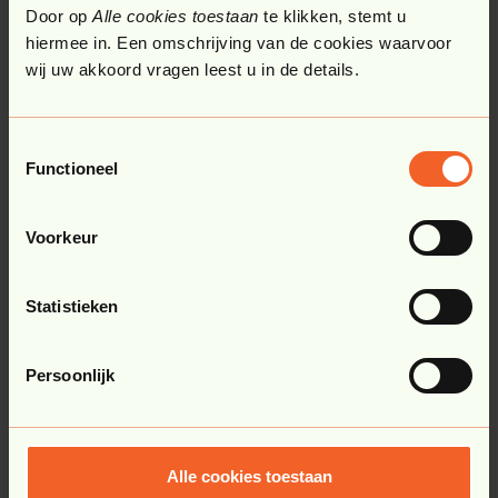
Door op
Alle cookies toestaan
te klikken, stemt u
hiermee in. Een omschrijving van de cookies waarvoor
wij uw akkoord vragen leest u in de details.
Ik ga akkoord met de verwerking van
mijn gegevens
Bekijk daarom hier onze
privacy statement
Toestemmingsselectie
en
cookieverklaring
.
Functioneel
Voorkeur
Verstuur
Statistieken
Persoonlijk
Belangrijke informatie
over 4net
Alle cookies toestaan