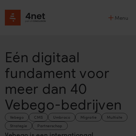
Menu
Eén digitaal
fundament voor
meer dan 40
Vebego-bedrijven
Vebego
CMS
Umbraco
Migratie
Multisite
Strategie
Partnerschap
Vebego is een internationaal