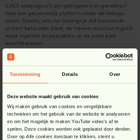
5.000 webpagina’s zijn gemigreerd en geredirect
naar een gezamenlijk platform onder de Vebego-
naam. Daarbij was het belangrijk dat bestaande
content behouden bleef, de nieuwe structuur logisch
werd ingericht en bezoekers op de juiste plek
terechtkwamen.
Ook de nieuwe merkidentiteit werd vertaald naar
herbruikbare digitale componenten. Eén
merkidentiteit en design vormden de basis, met
Toestemming
Details
Over
front-end elementen die over verschillende
Umbraco-omgevingen konden worden toegepast.
Zo ontstond consistentie in uitstraling en
Deze website maakt gebruik van cookies
gebruiksgemak, zonder dat elk Vebego-bedrijf
Wij maken gebruik van cookies en vergelijkbare
precies hetzelfde hoeft te communiceren.
technieken om het gebruik van de website te analyseren
en om het mogelijk te maken YouTube video's af te
Technisch is het platform ingericht op snelheid,
spelen. Deze cookies worden ook geplaatst door derden.
toegankelijkheid, beveiliging en performance.
Door op
Alle cookies toestaan
te klikken, stemt u