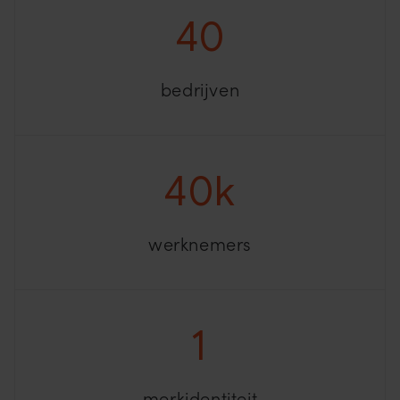
40
bedrijven
40k
werknemers
1
merkidentiteit